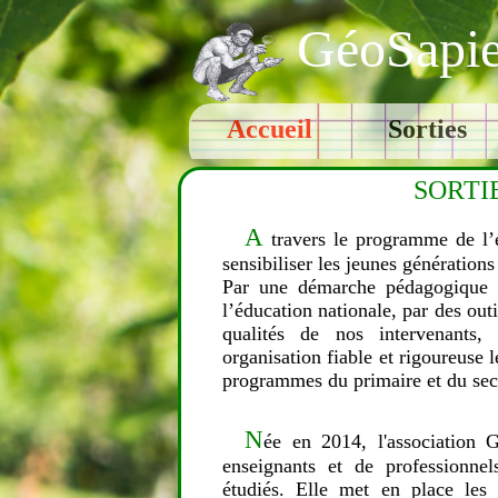
GéoSapi
Accueil
Sorties
SORTI
A
travers le programme de l’é
sensibiliser les jeunes génératio
Par une démarche pédagogique f
l’éducation nationale, par des out
qualités de nos intervenants,
organisation fiable et rigoureuse le
programmes du primaire et du sec
N
ée en 2014, l'association G
enseignants et de professionnel
étudiés. Elle met en place les