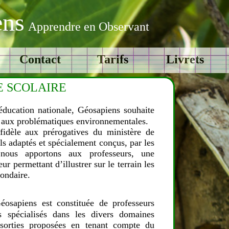
ens
Apprendre en Observant
Contact
Tarifs
Livrets
E SCOLAIRE
ducation nationale, Géosapiens souhaite
ns aux problématiques environnementales.
idèle aux prérogatives du ministère de
ils adaptés et spécialement conçus, par les
 nous apportons aux professeurs, une
ur permettant d’illustrer sur le terrain les
ondaire.
éosapiens est constituée de professeurs
s spécialisés dans les divers domaines
 sorties proposées en tenant compte du